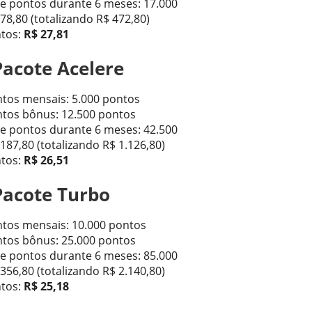
de pontos durante 6 meses: 17.000
78,80 (totalizando R$ 472,80)
tos: 
R$ 27,81
Pacote Acelere
tos mensais: 5.000 pontos
tos bônus: 12.500 pontos
de pontos durante 6 meses: 42.500
187,80 (totalizando R$ 1.126,80)
tos: 
R$ 26,51
Pacote Turbo
tos mensais: 10.000 pontos
tos bônus: 25.000 pontos
de pontos durante 6 meses: 85.000
356,80 (totalizando R$ 2.140,80)
tos: 
R$ 25,18