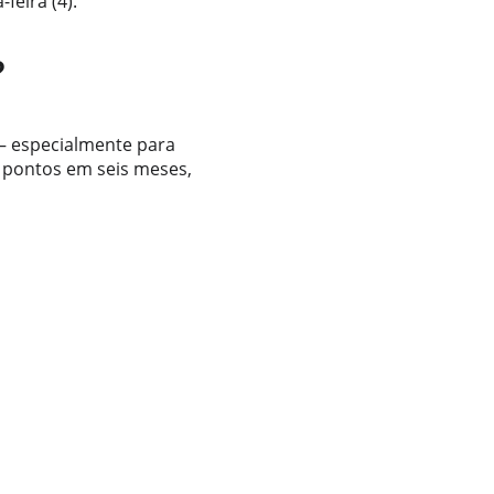
feira (4).
?
— especialmente para 
 pontos em seis meses, 