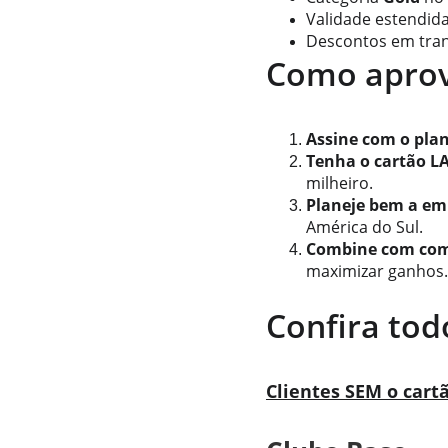
Validade estendida
Descontos em tran
Como aprov
Assine com o pla
Tenha o cartão L
milheiro.
Planeje bem a em
América do Sul.
Combine com com
maximizar ganhos.
Confira tod
Clientes SEM o cart