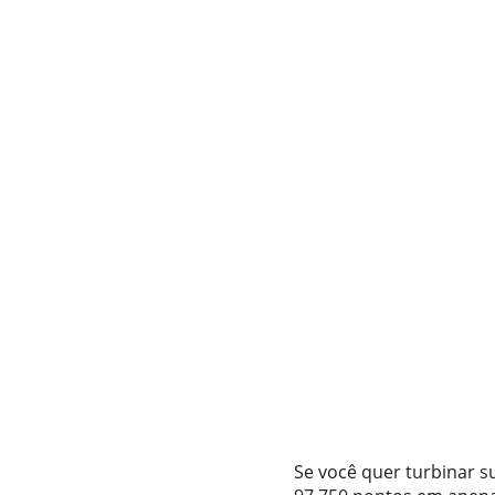
Se você quer turbinar su