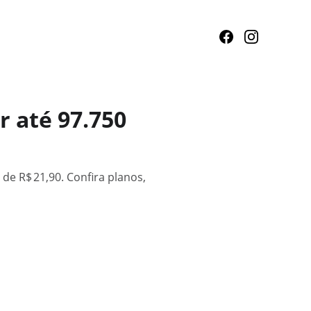
 até 97.750
de R$ 21,90. Confira planos,