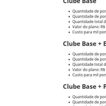
Clube Base
Quantidade de pon
Quantidade de pon
Quantidade total 
Valor do plano: R$ 
Custo para mil pon
Clube Base +
Quantidade de pon
Quantidade de pon
Quantidade total 
Valor do plano: R$ 
Custo para mil pon
Clube Base + 
Quantidade de pon
Quantidade de pon