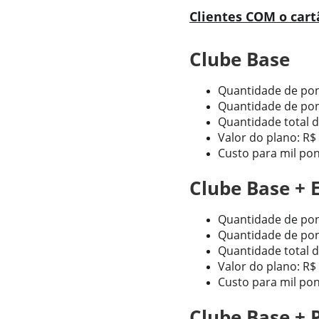
Clientes COM o cart
Clube Base
Quantidade de pon
Quantidade de pon
Quantidade total 
Valor do plano: R$ 
Custo para mil pon
Clube Base +
Quantidade de pon
Quantidade de pon
Quantidade total 
Valor do plano: R$ 
Custo para mil pon
Clube Base + 