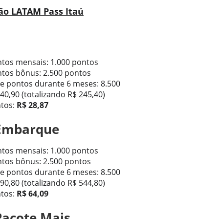
ão LATAM Pass Itaú
tos mensais: 1.000 pontos
tos bônus: 2.500 pontos
de pontos durante 6 meses: 8.500
40,90 (totalizando R$ 245,40)
tos: 
R$ 28,87
 Embarque
tos mensais: 1.000 pontos
tos bônus: 2.500 pontos
de pontos durante 6 meses: 8.500
90,80 (totalizando R$ 544,80)
tos: 
R$ 64,09
Pacote Mais