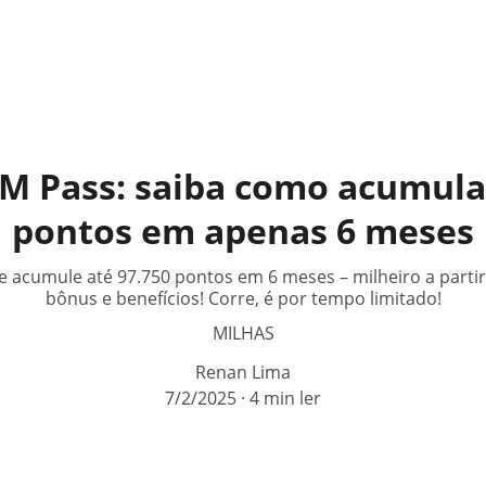
M Pass: saiba como acumular
pontos em apenas 6 meses
 acumule até 97.750 pontos em 6 meses – milheiro a partir 
bônus e benefícios! Corre, é por tempo limitado!
MILHAS
Renan Lima
7/2/2025
4 min ler