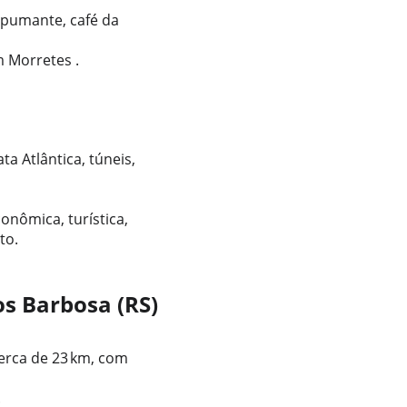
spumante, café da 
m Morretes .
a Atlântica, túneis, 
onômica, turística, 
to.
os Barbosa (RS)
rca de 23 km, com 
.