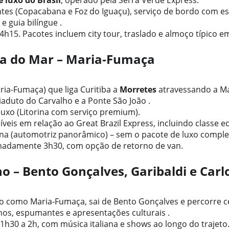
 luxo do Brasil
, operado pela Serra Verde Express.
tes (Copacabana e Foz do Iguaçu), serviço de bordo com e
 guia bilíngue .
4h15. Pacotes incluem city tour, traslado e almoço típico e
ra do Mar – Maria‑Fumaça
ria-Fumaça) que liga Curitiba a 
Morretes
 atravessando a Mat
aduto do Carvalho e a Ponte São João .
 luxo (Litorina com serviço premium).
veis em relação ao Great Brazil Express, incluindo classe ec
rina (automotriz panorâmico) – sem o pacote de luxo comple
adamente 3h30, com opção de retorno de van.
o – Bento Gonçalves, Garibaldi e Carl
como Maria-Fumaça, sai de Bento Gonçalves e percorre ce
hos, espumantes e apresentações culturais .
h30 a 2h, com música italiana e shows ao longo do trajeto