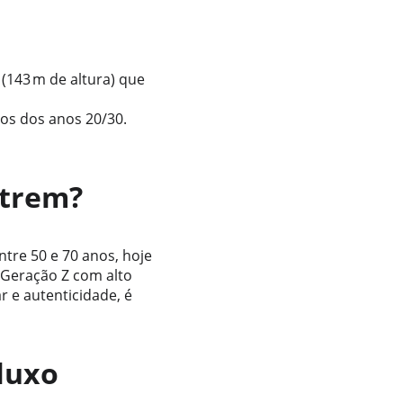
(143 m de altura) que 
dos dos anos 20/30.
 trem?
tre 50 e 70 anos, hoje 
 Geração Z com alto 
r e autenticidade, é 
luxo