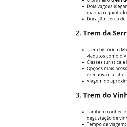
O primeiro 
trem de
Dois vagões elegan
manhã requintado e
Duração: cerca de 
2. 
Trem da Ser
Trem histórico (Ma
viadutos como o Vi
Classes turística e
Opções mais acessí
executiva e a Lito
Viagem de aproxim
3. 
Trem do Vinh
Também conhecido 
degustação de vin
Tempo de viagem: 1