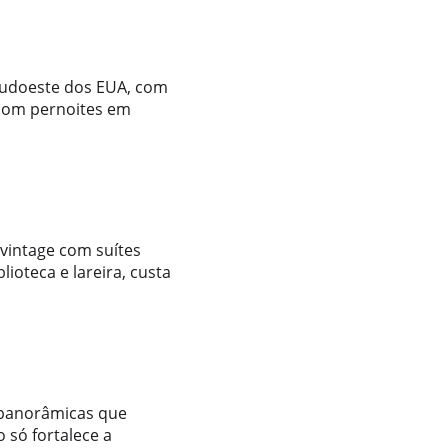
sudoeste dos EUA, com 
com pernoites em 
vintage com suítes 
ioteca e lareira, custa 
 panorâmicas que 
 só fortalece a 