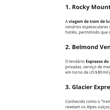
1. Rocky Mount
A 
viagem de trem de l
cenários espetaculares
hotéis, permitindo que 
2. Belmond Ven
O lendário 
Expresso do
privadas, serviço de mor
em torno de US $ 80 mil 
3. Glacier Expre
Conhecido como o “trem
revelam os Alpes suíços,