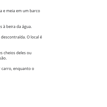
ra e meia em um barco 
s à beira da água.
descontraída. O local é 
s cheios deles ou 
são.
r carro, enquanto o 