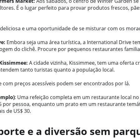
rmers Market:
 Aos sábados, o centro de Winter Garden s
tores. É o lugar perfeito para provar produtos frescos, pãe
 deliciosa e uma oportunidade de se misturar com os morad
ve:
 Embora seja uma área turística, a International Drive t
ogem do clichê. Procure por pequenos restaurantes familia
Kissimmee:
 A cidade vizinha, Kissimmee, tem uma oferta c
tendem tanto turistas quanto a população local. 
e com preços acessíveis podem ser encontrados por lá.
emplo)
: Uma refeição completa em um restaurante local no 
 15 por pessoa, enquanto um prato em um restaurante temát
is de US$ 30.
sporte e a diversão sem parq