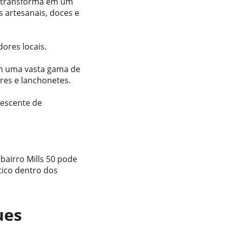
e transforma em um 
s artesanais, doces e 
ores locais.
em uma vasta gama de 
res e lanchonetes.
rescente de 
bairro Mills 50 pode 
ico dentro dos 
ues