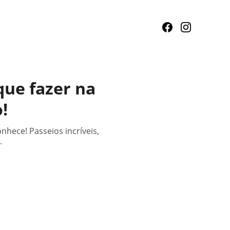
que fazer na
!
hece! Passeios incríveis,
.