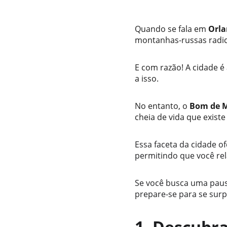
Quando se fala em 
Orl
montanhas-russas radic
E com razão! A cidade é
a isso. 
No entanto, o 
Bom de 
cheia de vida que exist
Essa faceta da cidade of
permitindo que você rel
Se você busca uma pausa
prepare-se para se sur
1. Descubra