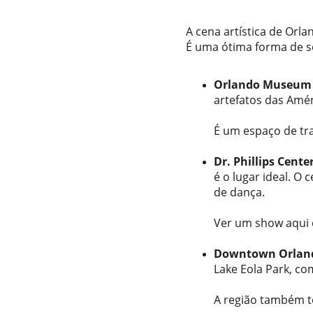
A cena artística de Orl
É uma ótima forma de se
Orlando Museum o
artefatos das Amér
É um espaço de tra
Dr. Phillips Cente
é o lugar ideal. O
de dança. 
Ver um show aqui é
Downtown Orlan
Lake Eola Park, co
A região também t