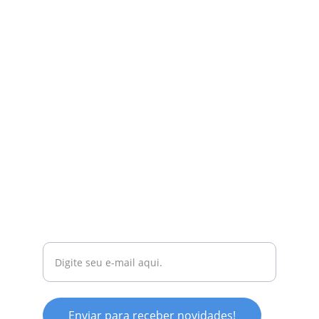
Dicas práticas para suas aventuras pelo 
mundo.
CONTATO
contato@bomdemala.com
+55 11 96334-3518
DESCOBERTAS
Seu e-mail para dicas valiosas.
Enviar para receber novidades!